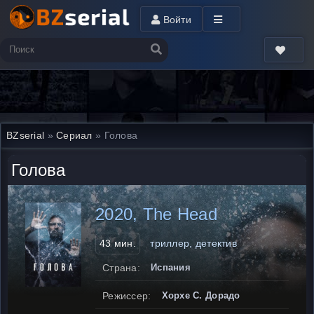
Войти
BZserial
»
Сериал
» Голова
Голова
2020, The Head
43 мин.
триллер, детектив
Страна:
Испания
Режиссер:
Хорхе С. Дорадо