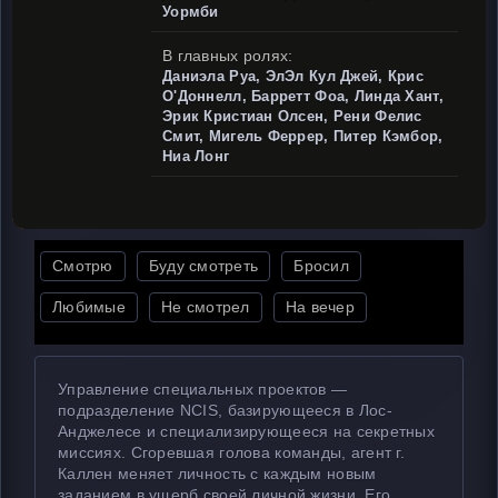
Уормби
В главных ролях:
Даниэла Руа, ЭлЭл Кул Джей, Крис
О'Доннелл, Барретт Фоа, Линда Хант,
Эрик Кристиан Олсен, Рени Фелис
Смит, Мигель Феррер, Питер Кэмбор,
Ниа Лонг
Смотрю
Буду смотреть
Бросил
Любимые
Не смотрел
На вечер
Управление специальных проектов —
подразделение NCIS, базирующееся в Лос-
Анджелесе и специализирующееся на секретных
миссиях. Сгоревшая голова команды, агент г.
Каллен меняет личность с каждым новым
заданием в ущерб своей личной жизни. Его