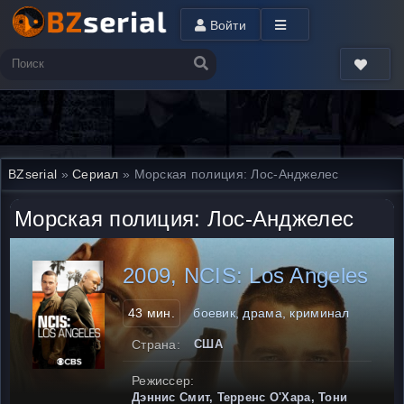
Войти
BZserial
»
Сериал
» Морская полиция: Лос-Анджелес
Морская полиция: Лос-Анджелес
2009, NCIS: Los Angeles
43 мин.
боевик, драма, криминал
Страна:
США
Режиссер:
Дэннис Смит, Терренс О'Хара, Тони