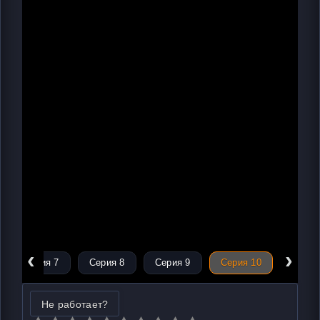
‹
›
Серия 7
Серия 8
Серия 9
Серия 10
Не работает?