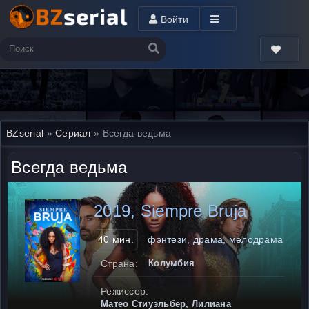
Войти
BZserial
»
Сериал
» Всегда ведьма
Всегда ведьма
2019, Siempre Bruja
40 мин.
фэнтези, драма, мелодрама
Страна:
Колумбия
Режиссер:
Матео Стиуэльбер, Лилиана