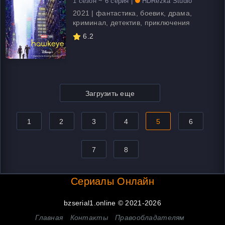
1 сезон ~ 6 серия |
HDRezka Studio
2021 | фантастика, боевик, драма,
криминал, детектив, приключения
6.2
Загрузить еще
1
2
3
4
5
6
7
8
Сериалы Онлайн
bzserial1.online © 2021-2026
Главная
Контакты
Правообладателям