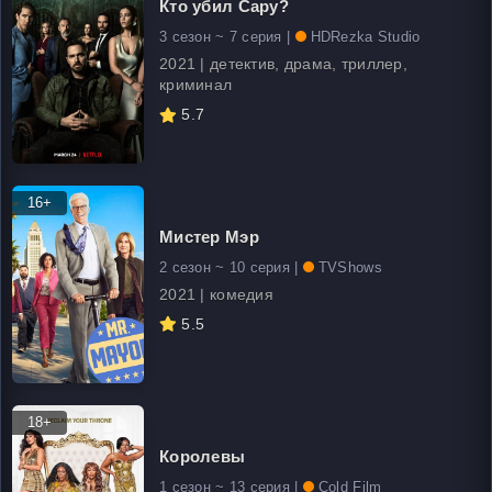
Кто убил Сару?
3 сезон ~ 7 серия |
HDRezka Studio
2021 | детектив, драма, триллер,
криминал
5.7
16+
Мистер Мэр
2 сезон ~ 10 серия |
TVShows
2021 | комедия
5.5
18+
Королевы
1 сезон ~ 13 серия |
Cold Film