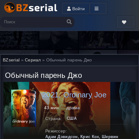
Войти
BZserial
»
Сериал
» Обычный парень Джо
Обычный парень Джо
2021, Ordinary Joe
43 мин.
драма
Страна:
США
Режиссер:
Адам Дэвидсон, Крис Кох, Шервин