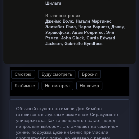
Шилати
В главных ролях:
Джеймс Волк, Натали Мартинес,
Элизабет Лэил, Чарли Барнетт, Дэвид
Уоршофски, Адам Родригес, Энн
Рэмси, John Gluck, Curtis Edward
Jackson, Gabrielle Byndloss
Смотрю
Буду смотреть
Бросил
Любимые
Не смотрел
На вечер
Обычный студент по имени Джо Кимбро
готовится к выпускным экзаменам Сиракузского
университета. Как то вечером он встает перед
непростым выбором. Его ожидают на семейном
ужине, подружка Дженни Бенкс пригласила
прогуляться по пляжу, но недавно с парнем