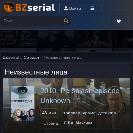
Войти
BZserial
»
Сериал
» Неизвестные лица
Неизвестные лица
2010, Persolast_episode
Unknown
43 мин.
триллер, драма, детектив
Страна:
США, Мексика