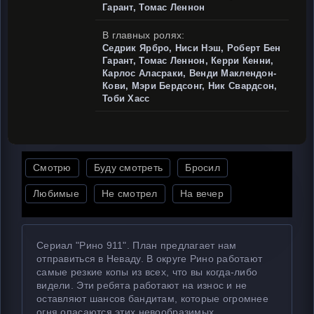
Гарант, Томас Леннон
В главных ролях:
Седрик Ярбро, Ниси Нэш, Роберт Бен
Гарант, Томас Леннон, Керри Кенни,
Карлос Аласраки, Венди Маклендон-
Кови, Мэри Бердсонг, Ник Свардсон,
Тоби Хасс
Смотрю
Буду смотреть
Бросил
Любимые
Не смотрел
На вечер
Сериал "Рино 911". План предлагает нам
отправиться в Неваду. В округе Рино работают
самые резкие копы из всех, что вы когда-либо
видели. Эти ребята работают на износ и не
оставляют шансов бандитам, которые огромнее
огня опасаются этих невообразимых