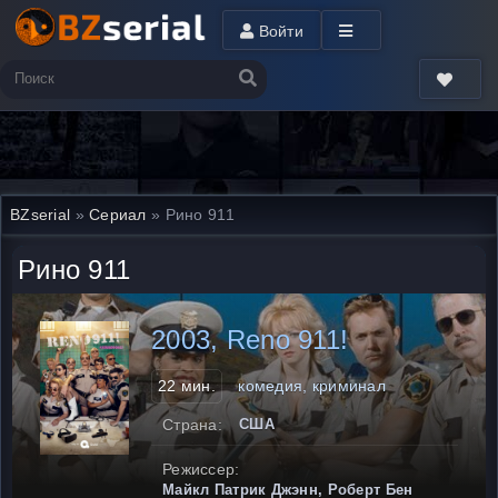
Войти
BZserial
»
Сериал
» Рино 911
Рино 911
2003, Reno 911!
22 мин.
комедия, криминал
Страна:
США
Режиссер:
Майкл Патрик Джэнн, Роберт Бен