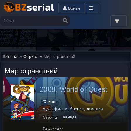
Войти
BZserial
»
Сериал
» Мир странствий
Мир странствий
2008, World of Quest
20 мин.
мультфильм, боевик, комедия
Страна:
Канада
Режиссер: