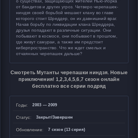
о существах, защищающих жителей Нью-Йорка
от бандитов и других угроз. Четверо черепашек-
ниндзя своей борьбой мешают клану во главе
которого стоит Шреддер, он их давнишний враг.
Начав борьбу по ликвидации клана Шреддера,
друзья попадают в различные ситуации. Они
побывают в космосе, они побывают в прошлом,
где живут самураи, а также им предстоит
киберпространство. Что же ждет смелых и
отчаянных черепашек дальше?
Смотреть Мутанты черепашки ниндзя. Новые
приключения! 1,2,3,4,5,6,7 сезон онлайн
бесплатно все серии подряд
Годы:
2003 — 2009
Статус:
Закрыт/Завершен
Обновление:
7 сезон (13 серия)