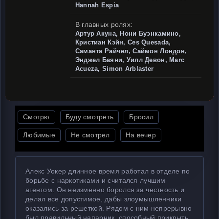
Hannah Espia
В главных ролях:
Артур Акуна, Нони Буэнкамино,
Кристиан Кэйн, Ces Quesada,
Саманта Райчел, Саймон Лондон,
Энджел Баяни, Уилл Девон, Marc
Acueza, Simon Arblaster
Смотрю
Буду смотреть
Бросил
Любимые
Не смотрел
На вечер
Алекс Уокер длинное время работал в отделе по
борьбе с наркотиками и считался лучшим
агентом. Он неизменно боролся за честность и
делал все допустимое, дабы злоумышленники
оказались за решеткой. Рядом с ним непрерывно
был правильный напарник, способный прикрыть