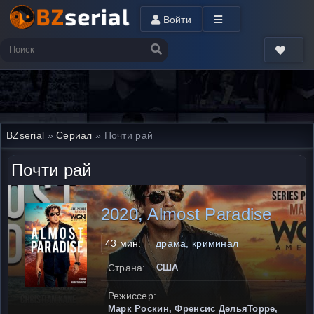
Войти
BZserial
»
Сериал
» Почти рай
Почти рай
2020, Almost Paradise
43 мин.
драма, криминал
Страна:
США
Режиссер:
Марк Роскин, Френсис ДельяТорре,