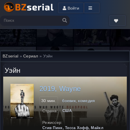
Войти
BZserial
»
Сериал
» Уэйн
Уэйн
2019, Wayne
30 мин.
боевик, комедия
Страна:
США
Режиссер:
Стив Пинк, Тесса Хофф, Майкл