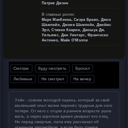
Патрик Джэнн
В главных ролях:
Марк МакКенна, Сиэра Браво, Джон
Шампейн, Джэми Шампейн, Джеймс
Эрл, Стивен Кеарин, Джошуа Дж.
Уильямс, Дин Уинтерс, Франческо
Антонио, Майк О'Мэлли
Смотрю
Буду смотреть
Бросил
Любимые
Не смотрел
На вечер
Уэйн - совсем молодой парень, который за свой
маленький опыт жизни перенёс трудные для него
потери. От него с отцом в раннем возрасте ушла
мать, а через короткое время умирает его отец.
Но перед смертью, папа ему рассказал об
угнанном автомобиле, а если быть точнее,