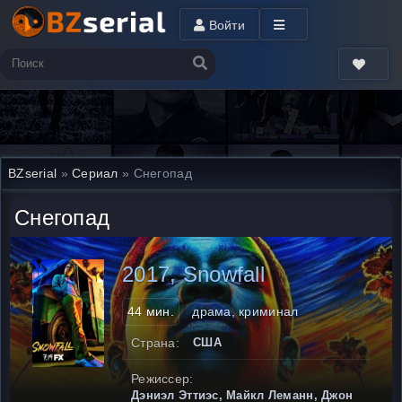
Войти
BZserial
»
Сериал
» Снегопад
Снегопад
2017, Snowfall
44 мин.
драма, криминал
Страна:
США
Режиссер:
Дэниэл Эттиэс, Майкл Леманн, Джон