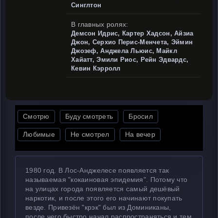
Синглтон
В главных ролях:
Демсон Идрис, Картер Хадсон, Айзиа
Джон, Серхио Перис-Менчета, Эймин
Джозеф, Анджела Льюис, Майкл
Хайатт, Эмили Риос, Рейн Эдвардс,
Кевин Кэрролл
Смотрю
Буду смотреть
Бросил
Любимые
Не смотрел
На вечер
1980 год. В Лос-Анджелесе появляется так
называемая "кокаиновая эпидемия". Потому что
на улицах города появляется самый дешёвый
наркотик, и после этого его начинают покупать
везде. Привезён "крэк" был из Доминиканы,
после чего быстро начал распространяться и тем