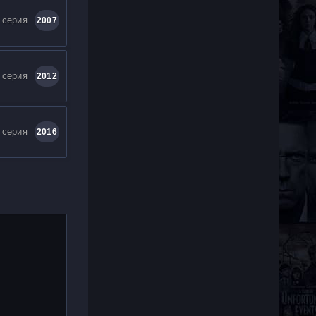
 серия
2007
 серия
2012
 серия
2016