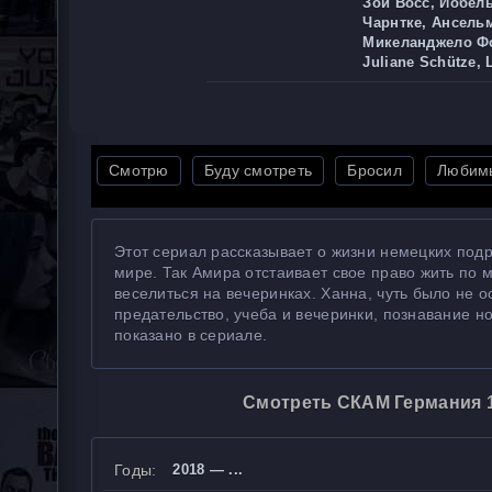
Зои Восс, Йобел
Чарнтке, Ансельм
Микеланджело Фо
Juliane Schütze, 
Смотрю
Буду смотреть
Бросил
Любим
Этот сериал рассказывает о жизни немецких подр
мире. Так Амира отстаивает свое право жить по 
веселиться на вечеринках. Ханна, чуть было не 
предательство, учеба и вечеринки, познавание но
показано в сериале.
Смотреть СКАМ Германия 1,
Годы:
2018 — ...