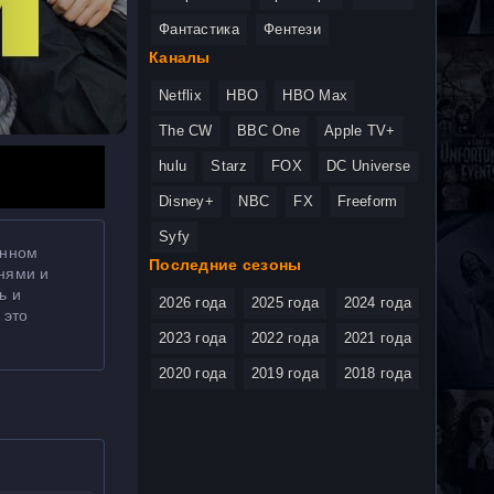
Фантастика
Фентези
Каналы
Netflix
HBO
HBO Max
The CW
BBC One
Apple TV+
hulu
Starz
FOX
DC Universe
Disney+
NBC
FX
Freeform
Syfy
енном
Последние сезоны
рнями и
ь и
2026 года
2025 года
2024 года
 это
2023 года
2022 года
2021 года
2020 года
2019 года
2018 года