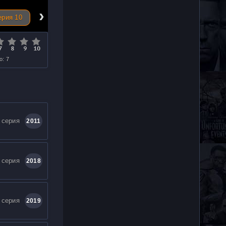
›
ерия 10
о: 7
 серия
2011
 серия
2018
 серия
2019