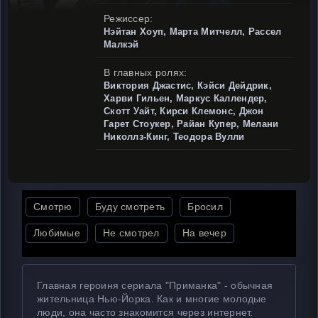
Режиссер:
Нэйтан Хоуп, Марта Митчелл, Рассел
Малкэй
В главных ролях:
Виктория Джастис, Кэйси Дейдрик,
Харви Гильен, Маркус Каллендер,
Скотт Уайт, Кирси Клемонс, Джон
Гарет Стоукер, Райан Купер, Мелани
Николлз-Кинг, Теодора Вулли
Смотрю
Буду смотреть
Бросил
Любимые
Не смотрел
На вечер
Главная героиня сериала "Приманка" - обычная
жительница Нью-Йорка. Как и многие молодые
люди, она часто знакомится через интернет.