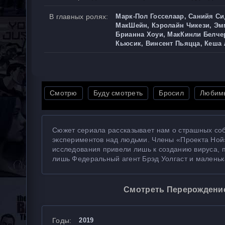
В главных ролях:
Марк-Пол Госселаар, Санийя С
МакШейн, Кэролайн Чикези, Эм
Брианна Хоуи, МакКинли Белчер 
Кьюсик, Винсент Пьяцца, Кеша
Смотрю
Буду смотреть
Бросил
Любим
Сюжет сериала рассказывает нам о страшных соб
экспериментов над людьми. Члены «Проекта Ной»
исследования привели лишь к созданию вируса,
лишь Федеральный агент Брэд Уолгаст и маленьк
Смотреть Перерождение
Годы:
2019