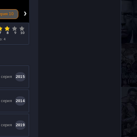
›
ерия 10
о: 4
 серия
2015
 серия
2014
 серия
2019