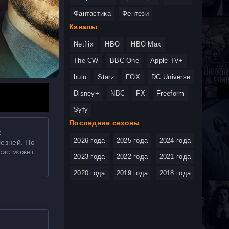
Фантастика
Фентези
Каналы
Netflix
HBO
HBO Max
The CW
BBC One
Apple TV+
hulu
Starz
FOX
DC Universe
Disney+
NBC
FX
Freeform
Syfy
Последние сезоны
х
2026 года
2025 года
2024 года
лезней. Но
сис может
2023 года
2022 года
2021 года
2020 года
2019 года
2018 года