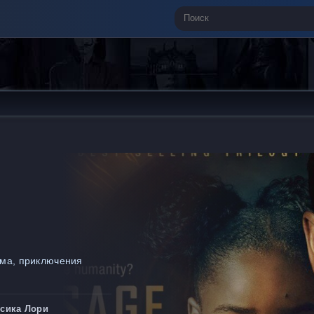
ама, приключения
ссика Лори