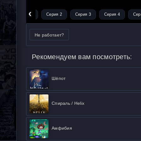
‹
Серия 1
Серия 2
Серия 3
Серия 4
Сер
Не работает?
Рекомендуем вам посмотреть:
Шёпот
Спираль / Helix
Амфибия