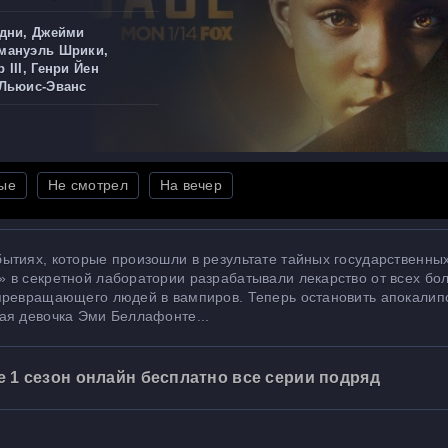
идни, Джейми
мануэль Шрики,
III, Генри Йен
 Льюис-Эванс
ые
Не смотрел
На вечер
ытиях, которые произошли в результате тайных государственны
 в секретной лаборатории разрабатывали лекарство от всех бо
 превращающего людей в вампиров. Теперь остановить апокалип
ая девочка Эми Беллафонте...
 1 сезон онлайн бесплатно все серии подряд