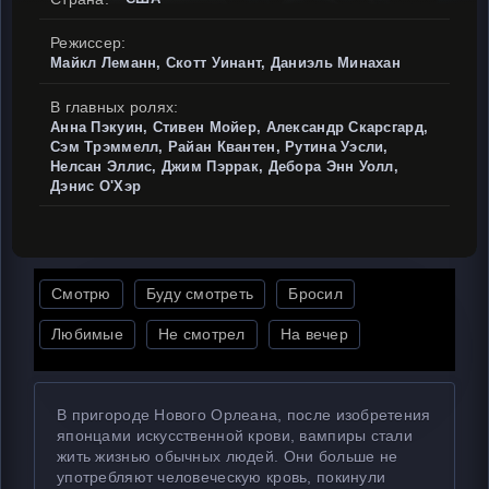
Режиссер:
Майкл Леманн, Скотт Уинант, Даниэль Минахан
В главных ролях:
Анна Пэкуин, Стивен Мойер, Александр Скарсгард,
Сэм Трэммелл, Райан Квантен, Рутина Уэсли,
Нелсан Эллис, Джим Пэррак, Дебора Энн Уолл,
Дэнис О'Хэр
Смотрю
Буду смотреть
Бросил
Любимые
Не смотрел
На вечер
В пригороде Нового Орлеана, после изобретения
японцами искусственной крови, вампиры стали
жить жизнью обычных людей. Они больше не
употребляют человеческую кровь, покинули