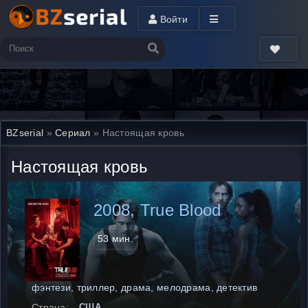
Войти
BZserial
»
Сериал
» Настоящая кровь
Настоящая кровь
2008, True Blood
53 мин.
фэнтези, триллер, драма, мелодрама, детектив
Страна:
США