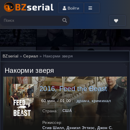
Войти
BZserial
»
Сериал
» Накорми зверя
Накорми зверя
2016, Feed the Beast
60 мин. / 01:00
драма, криминал
Страна:
США
Режиссер:
Стив Шилл, Дэниэл Эттиэс, Джон С.