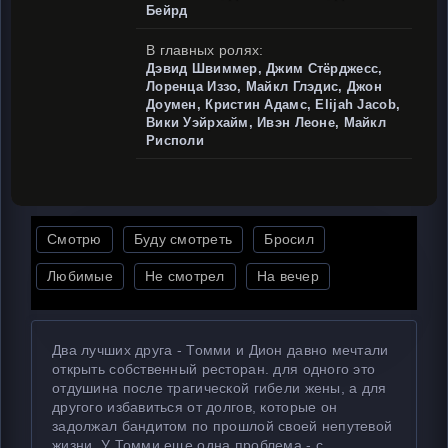
Бейрд
В главных ролях:
Дэвид Швиммер, Джим Стёрджесс,
Лоренца Иззо, Майкл Глэдис, Джон
Доумен, Кристин Адамс, Elijah Jacob,
Вики Уэйрхайм, Ивэн Леоне, Майкл
Рисполи
Смотрю
Буду смотреть
Бросил
Любимые
Не смотрел
На вечер
Два лучших друга - Томми и Дион давно мечтали
открыть собственный ресторан. для одного это
отдушина после трагической гибели жены, а для
другого избавиться от долгов, которые он
задолжал бандитом по прошлой своей непутевой
жизни. У Томми еще одна проблема - с