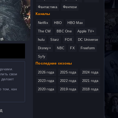
Фантастика
Фентези
Каналы
Netflix
HBO
HBO Max
The CW
BBC One
Apple TV+
hulu
Starz
FOX
DC Universe
Disney+
NBC
FX
Freeform
Syfy
Последние сезоны
дачами.
2026 года
2025 года
2024 года
лить свои
 делает
2023 года
2022 года
2021 года
 том, как
2020 года
2019 года
2018 года
д