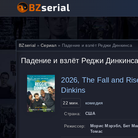
BZserial
»
Сериал
» Падение и взлёт Реджи Динкинса
Падение и взлёт Реджи Динкинс
2026, The Fall and Ris
Dinkins
22 мин.
комедия
Страна:
США
Режиссер:
Морис Мэрэбл, Бет Ма
Томас