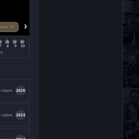
›
ерия 10
 0
 серия
2026
 серия
2024