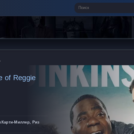
а
e of Reggie
кКарти-Миллер, Риз