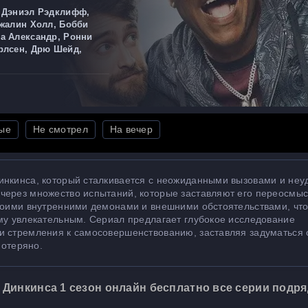
, Дэниэл Рэдклифф,
Джалин Холл, Бобби
а Александр, Ронни
рлсен, Дрю Шейд,
ые
Не смотрел
На вечер
инкинса, который сталкивается с неожиданными вызовами и неу
через множество испытаний, которые заставляют его переосмыс
своими внутренними демонами и внешними обстоятельствами, что
ему увлекательным. Сериал предлагает глубокое исследование
и стремления к самосовершенствованию, заставляя задуматься о
потеряно.
 Динкинса 1 сезон онлайн бесплатно все серии подря