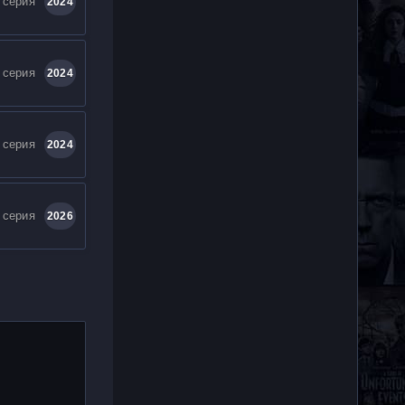
 серия
2024
 серия
2024
 серия
2024
 серия
2026