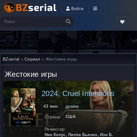
Войти
BZserial
»
Сериал
» Жестокие игры
Жестокие игры
2024, Cruel Intentions
43 мин.
драма
Страна:
США
Режиссер:
Ник Копус, Пиппа Бьянко, Иэн Б.