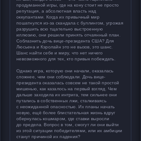
продуманной игры, где на кону стоит не просто
репутация, а абсолютная власть над
оккупантами. Когда их привычный мир
пошатнулся из-за скандала с буллингом, угрожая
разрушить всю тщательно выстроенную
иллюзию, они решили принять отчаянный план.
Соблазнить дочь вице-президента США? Для
Люсьена и Кэролайн это не вызов, это шанс.
Шанс найти себе и миру, что нет ничего
невозможного для тех, кто привык побеждать.
Однако игра, которую они начали, оказалась
сложнее, чем они соблюдали. Дочь вице-
президента оказалась совсем не такой простой
мишенью, как казалось на первый взгляд. Чем
дальше заходила их интрига, тем сильнее они
путались в собственных лжи, сталкиваясь
с неожиданной опасностью. Их планы начать
новую, ещё более блистательная жизнь вдруг
обернулась кошмаром, где ставки выросли
до предела. Вопрос в том, смогут ли они выйти
из этой ситуации победителями, или их амбиции
станут причиной их падения?