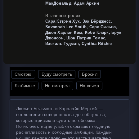
МакДональд, Адам Аркин
В главных ролях:
Сара Кэтрин Хук, Зак Бёрджесс,
Savannah Lee Smith, Сара Сильва,
Джон Харлан Ким, Коби Кларк, Брук
Джонсон, Шон Патрик Томас,
Изекиль Гудман, Cynthia Ritchie
Смотрю
Буду смотреть
Бросил
Любимые
Не смотрел
На вечер
Люсьен Бельмонт и Кэролайн Мертей —
воплощения совершенства для общества,
которые привыкли судить по обложке.
Но их блестящие улыбки скрывают ледяную
расчетливость и холодные амбиции. Каждый
их шаг, каждое слово — это часть тщательно