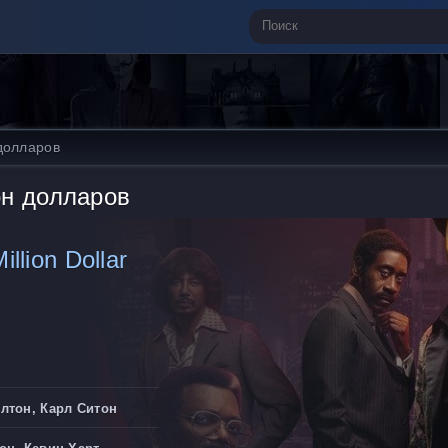
долларов
он долларов
illion Dollar
лтон, Карл Ситон