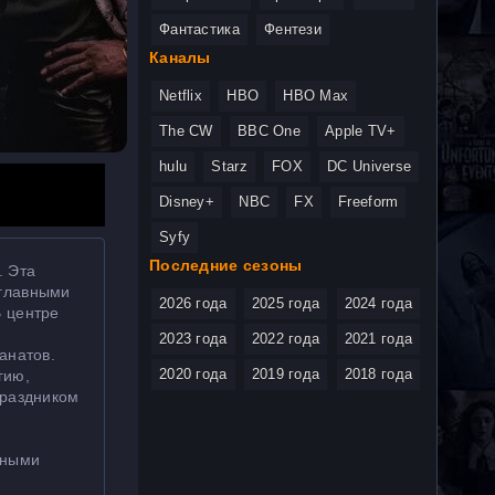
Фантастика
Фентези
Каналы
Netflix
HBO
HBO Max
The CW
BBC One
Apple TV+
hulu
Starz
FOX
DC Universe
Disney+
NBC
FX
Freeform
Syfy
Последние сезоны
. Эта
 главными
2026 года
2025 года
2024 года
В центре
2023 года
2022 года
2021 года
анатов.
2020 года
2019 года
2018 года
гию,
праздником
мными