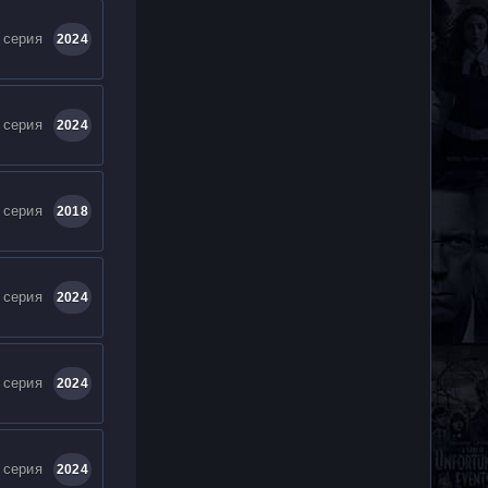
 серия
2024
 серия
2024
 серия
2018
 серия
2024
 серия
2024
 серия
2024