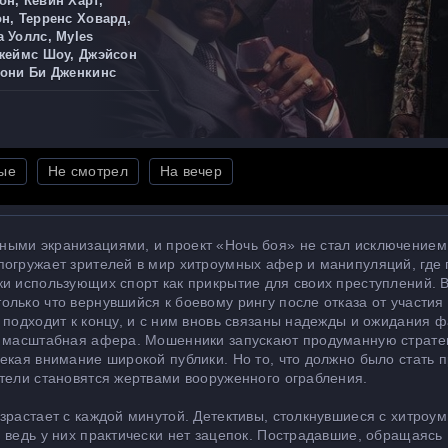
н, Кевин Харт,
н, Терренс Ховард,
 Уоллс, Myles
Джеймс Шоу, Джэйсон
тони Би Дженкинс
ые
Не смотрел
На вечер
ыми экранизациями, и проект «Ночь боя» не стал исключением
погружает зрителей в мир хитроумных афер и манипуляций, где
ки использующих спорт как прикрытие для своих преступлений. 
лько что вернувшийся к боевому рингу после отказа от участия
 подходит к концу, и с ним вновь связаны надежды и ожидания ф
ся масштабная афера. Мошенники запускают продуманную страте
екая внимание широкой публики. Но то, что должно было стать 
ители становятся жертвами вооруженного ограбления.
зрастает с каждой минутой. Детективы, столкнувшиеся с хитроу
 ведь у них практически нет зацепок. Пострадавшие, обращаясь