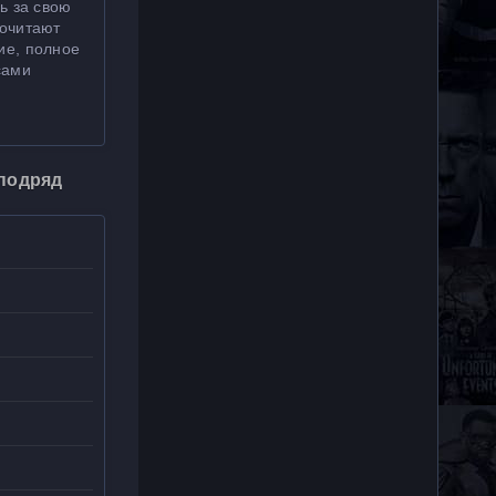
ь за свою
почитают
ие, полное
сами
 подряд