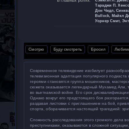
В главных ролях:
Сэмюэл Л. Джексо
Тараджи П. Хенсо
Дон Чидл, Синква
Bullock, Майкл 
Уорнер Смит, Эн
Смотрю
Буду смотреть
Бросил
Любим
Современное телевидение изобилует разнообразн
телевизионная адаптация популярного подкаста 
героями становятся группа мошенников, мастерс
сюжета оказывается легендарный Мухамед Али, то
во вьетнамской войне. Его срок дисквалификации
Однако вокруг его предстоящего боя разгорает
раздавая листовки с приглашением на бой, привл
спорта, оборачивается настоящей трагедией: зр
Сложность расследования этого громкого дела во
преступниками, оказываются в сложной ситуации,