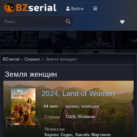
Войти
BZserial
»
Сериал
» Земля женщин
Земля женщин
2024, Land of Women
44 мин.
драма, комедия
Страна:
США, Испания
Режиссер:
Карлос Седес, Хакобо Мартинес