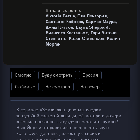
В главных ролях:
Victoria Bazua, Ева Лонгория,
Сантьяго Кабрера, Кармен Маура,
Джим Китсон, Layna Sheppard,
Вианесса Кастаньос, Гари Энтони
Стеннетте, Крэйг Стивенсон, Колин
Морган
Смотрю
Буду смотреть
Бросил
Любимые
Не смотрел
На вечер
В сериале «Земля женщин» мы следим
за судьбой светской львицы, её матери и дочери,
которые внезапно вынуждены оставить шумный
Нью-Йорк и отправиться в очаровательную
испанскую деревню, известную своими
виноградниками. Здесь они столкнутся