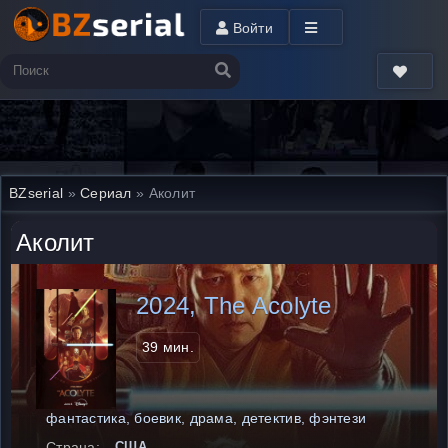
Войти
BZserial
»
Сериал
» Аколит
Аколит
2024, The Acolyte
39 мин.
фантастика, боевик, драма, детектив, фэнтези
Страна:
США