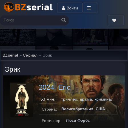
Войти
BZserial
»
Сериал
» Эрик
Эрик
2024, Eric
53 мин.
триллер, драма, криминал
Страна:
Великобритания, США
Режиссер:
Люси Форбс