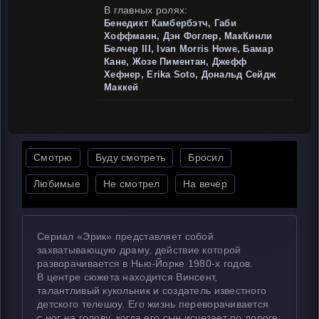
В главных ролях:
Бенедикт Камбербэтч, Габи
Хоффманн, Дэн Фоглер, МакКинли
Белчер III, Ivan Morris Howe, Бамар
Кане, Жозе Пиментан, Джефф
Хефнер, Erika Soto, Дональд Сейдж
Маккей
Смотрю
Буду смотреть
Бросил
Любимые
Не смотрел
На вечер
Сериал «Эрик» представляет собой
захватывающую драму, действие которой
разворачивается в Нью-Йорке 1980-х годов.
В центре сюжета находится Винсент,
талантливый кукольник и создатель известного
детского телешоу. Его жизнь переворачивается
с ног на голову, когда его сын исчезает по дороге