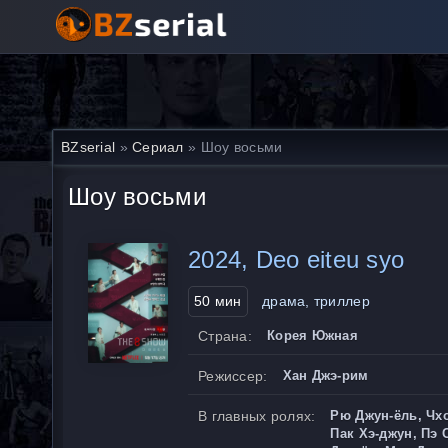
BZserial
»
Сериал
» Шоу восьми
Шоу восьми
2024, Deo eiteu syo
50 мин
драма, триллер
Страна:
Корея Южная
Режиссер:
Хан Джэ-рим
В главных ролях:
Рю Джун-ёль, Чхо
Пак Хэ-джун, Пэ 