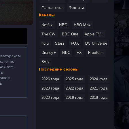
Фантастика
Фентези
Каналы
Netflix
HBO
HBO Max
The CW
BBC One
Apple TV+
hulu
Starz
FOX
DC Universe
Disney+
NBC
FX
Freeform
оваторском
солютно
Syfy
ак все,
Последние сезоны
ть
учная
2026 года
2025 года
2024 года
ь
2023 года
2022 года
2021 года
2020 года
2019 года
2018 года