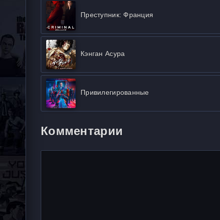
Преступник: Франция
Кэнган Асура
Привилегированные
Комментарии