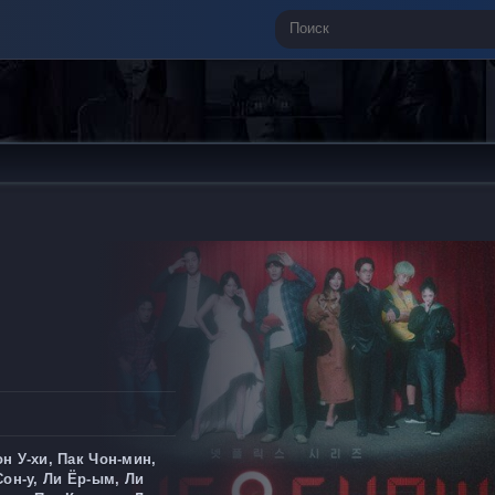
н У-хи, Пак Чон-мин,
Сон-у, Ли Ёр-ым, Ли