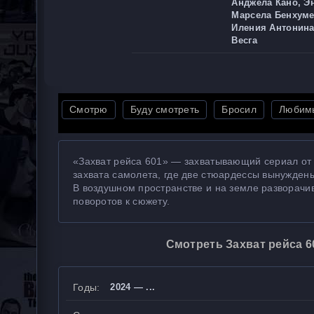
Анджела Кано, Э
Марсела Бенхумеа
Иления Антонина
Весга
Смотрю
Буду смотреть
Бросил
Любим
«Захват рейса 601» — захватывающий сериал от N
захвата самолета, где две стюардессы вынуждены
В воздушном пространстве и на земле разворач
поворотов к сюжету.
Смотреть Захват рейса 6
Годы:
2024 — ...