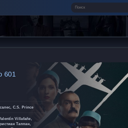
o 601
алес, C.S. Prince
lentín Villafañe,
ристиан Таппан,