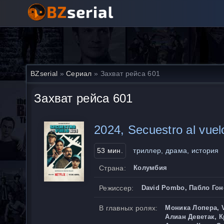
BZserial
»
Сериал
» Захват рейса 601
Захват рейса 601
2024, Secuestro al vuel
53 мин.
триллер, драма, история
Страна:
Колумбия
Режиссер:
David Pombo, Пабло Гонс
В главных ролях:
Моника Лопера, Va
Алиан Деветак, К