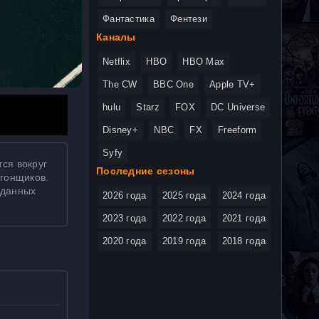
Фантастика
Фентези
Каналы
Netflix
HBO
HBO Max
The CW
BBC One
Apple TV+
hulu
Starz
FOX
DC Universe
Disney+
NBC
FX
Freeform
Syfy
ся вокруг
Последние сезоны
угонщиков.
иданных
2026 года
2025 года
2024 года
2023 года
2022 года
2021 года
2020 года
2019 года
2018 года