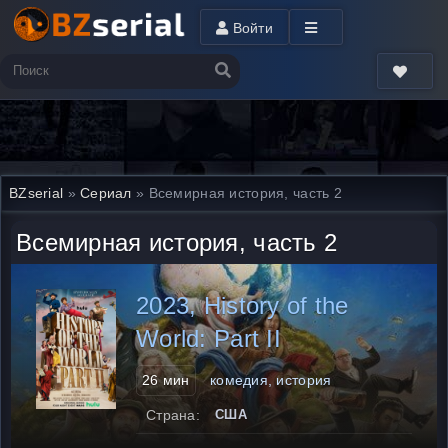
Войти
BZserial
»
Сериал
» Всемирная история, часть 2
Всемирная история, часть 2
2023, History of the
World: Part II
26 мин
комедия, история
Страна:
США