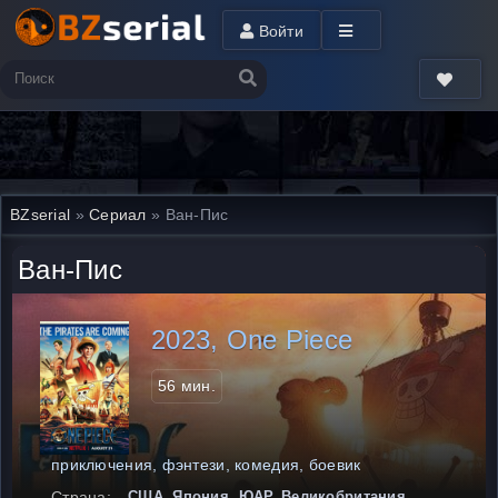
Войти
BZserial
»
Сериал
» Ван-Пис
Ван-Пис
2023, One Piece
56 мин.
приключения, фэнтези, комедия, боевик
Страна:
США, Япония, ЮАР, Великобритания