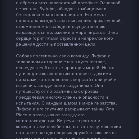
и обрести этот невероятный артефакт. Основной
персонаж, Луффи, обладает амбициями и
бесстрашием молодого пирата. Его мечта
пропитана жаждой захватывающих приключений,
стремлением к свободе и осуществлению
выдающегося положения в мире пиратов. В его
сердце горит пламя страсти и непреклонного
решения достичь поставленной цели.
Собрав постепенно свою команду, Луффи с
товарищами отправляется в путешествие,
исследуя необъятные просторы морей. На их
пути встречаются противостояния с другими
пиратами, столкновения с морской полицией и
встречи с загадочными созданиями. Они
путешествуют по различным островам,
преодолевая многочисленные опасности и
испытания. С каждым шагом в мире пиратства,
Луффи и его спутники раскрывают тайны One
Piece и разгадывают загадку его
местонахождения. Встречи с врагами и
конкурентами неизбежны, но в этом путешествии
они также находят верных друзей и союзников,
готовых преодолеть все трудности вместе.