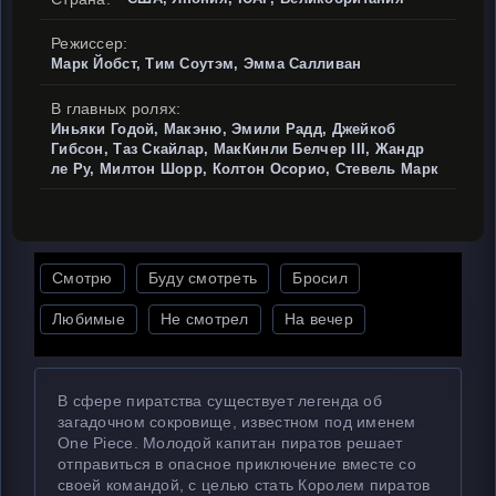
Режиссер:
Марк Йобст, Тим Соутэм, Эмма Салливан
В главных ролях:
Иньяки Годой, Макэню, Эмили Радд, Джейкоб
Гибсон, Таз Скайлар, МакКинли Белчер III, Жандр
ле Ру, Милтон Шорр, Колтон Осорио, Стевель Марк
Смотрю
Буду смотреть
Бросил
Любимые
Не смотрел
На вечер
В сфере пиратства существует легенда об
загадочном сокровище, известном под именем
One Piece. Молодой капитан пиратов решает
отправиться в опасное приключение вместе со
своей командой, с целью стать Королем пиратов