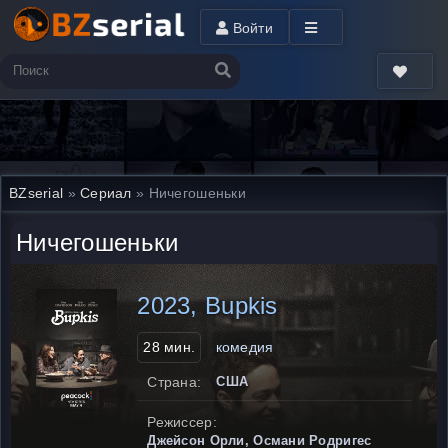
Войти
BZserial
»
Сериал
» Ничегошеньки
Ничегошеньки
2023, Bupkis
28 мин.
комедия
Страна:
США
Режиссер:
Джейсон Орли, Османи Родригес