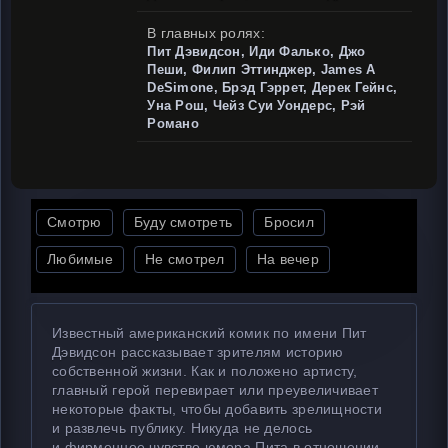
В главных ролях:
Пит Дэвидсон, Иди Фалько, Джо
Пеши, Филип Эттинджер, James A
DeSimone, Брэд Гэррет, Дерек Гейнс,
Уна Рош, Чейз Суи Уондерс, Рэй
Романо
Смотрю
Буду смотреть
Бросил
Любимые
Не смотрел
На вечер
Известный американский комик по имени Пит
Дэвидсон рассказывает зрителям историю
собственной жизни. Как и положено артисту,
главный герой перевирает или преувеличивает
некоторые факты, чтобы добавить зрелищности
и развлечь публику. Никуда не делось
и фирменное чувство юмора Пита в отношении