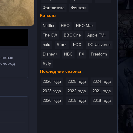
Фантастика
Фентези
Каналы
Netflix
HBO
HBO Max
The CW
BBC One
Apple TV+
hulu
Starz
FOX
DC Universe
Disney+
NBC
FX
Freeform
ностью
ислород
Syfy
Последние сезоны
2026 года
2025 года
2024 года
2023 года
2022 года
2021 года
2020 года
2019 года
2018 года