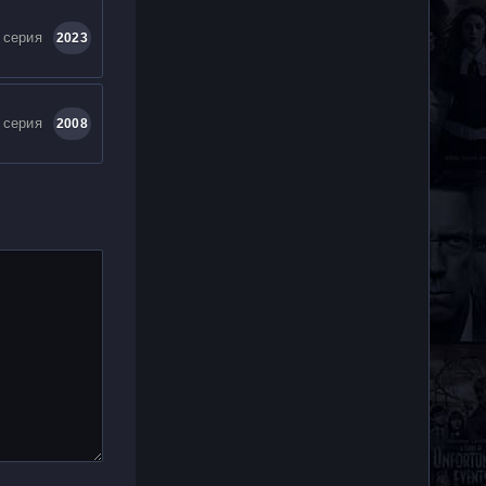
 серия
2023
 серия
2008