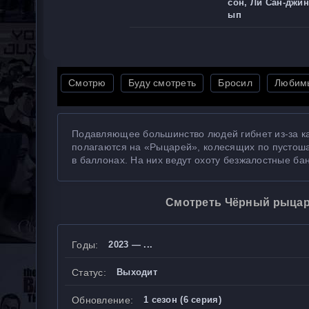
сон, Ли Сан-джин
ып
Смотрю
Буду смотреть
Бросил
Любим
Подавляющее большинство людей гибнет из-за к
полагаются на «Рыцарей», колесящих по пустоша
в баллонах. На них ведут охоту безжалостные бан
Смотреть Чёрный рыцарь
Годы:
2023 — ...
Статус:
Выходит
Обновление:
1 сезон (6 серия)