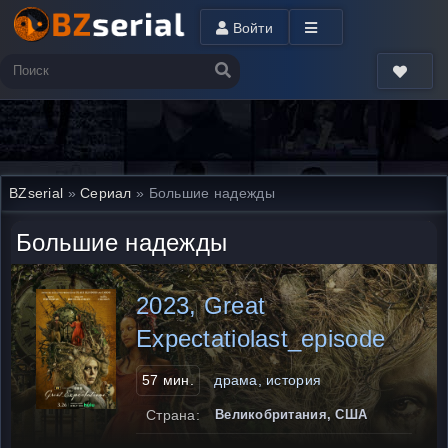
Войти
BZserial
»
Сериал
» Большие надежды
Большие надежды
2023, Great
Expectatiolast_episode
57 мин.
драма, история
Страна:
Великобритания, США