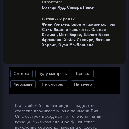
Режиссер:
Брэйди Худ, Самира Радси
В главных ролях:
Финн Уайтхед, Бронте Кармайкл, Том
Свит, Джанни Калькетти, Оливия
Колман, Мэтт Берри, Шалом Брюн-
Фрэнклин, Хейли Сквайрс, Джонни
Харрис, Оуэн МакДоннелл
Смотрю
Буду смотреть
Бросил
Любимые
Не смотрел
На вечер
В английской провинции девятнадцатого
столетия проживает юноша по имени Пип.
Он с сестрой находится на попечении дяди-
кузнеца. Учитывая сложное финансовое
положение семейства, мужчина старается