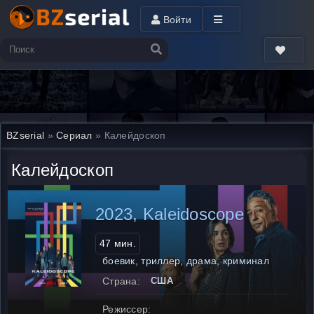
Войти
BZserial
»
Сериал
» Калейдоскоп
Калейдоскоп
2023, Kaleidoscope
47 мин.
боевик, триллер, драма, криминал
Страна:
США
Режиссер: