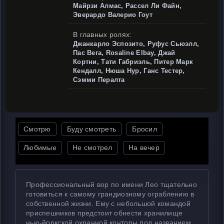
Майрзи Алмас, Рассел Ли Файн,
Эверардо Валерио Гоут
В главных ролях:
Джанкарло Эспозито, Руфус Сьюэлл,
Пас Вега, Rosaline Elbay, Джай
Кортни, Тати Габриэль, Питер Марк
Кендалл, Нюша Нур, Ганс Тестер,
Сэмми Пералта
Смотрю
Буду смотреть
Бросил
Любимые
Не смотрел
На вечер
Профессиональный вор по имени Лео тщательно
готовиться к самому грандиозному ограблению в
собственной жизни. Ему с небольшой командой
приспешников предстоит обнести хранилище
нью-йоркской охранной конторы под названием