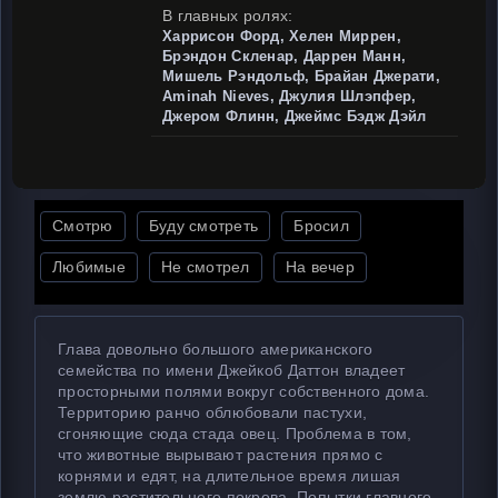
В главных ролях:
Харрисон Форд, Хелен Миррен,
Брэндон Скленар, Даррен Манн,
Мишель Рэндольф, Брайан Джерати,
Aminah Nieves, Джулия Шлэпфер,
Джером Флинн, Джеймс Бэдж Дэйл
Смотрю
Буду смотреть
Бросил
Любимые
Не смотрел
На вечер
Глава довольно большого американского
семейства по имени Джейкоб Даттон владеет
просторными полями вокруг собственного дома.
Территорию ранчо облюбовали пастухи,
сгоняющие сюда стада овец. Проблема в том,
что животные вырывают растения прямо с
корнями и едят, на длительное время лишая
землю растительного покрова. Попытки главного