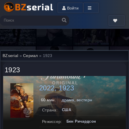
Войти
BZserial
»
Сериал
» 1923
1923
2022, 1923
60 мин.
драма, вестерн
Страна:
США
Режиссер:
Бен Ричардсон