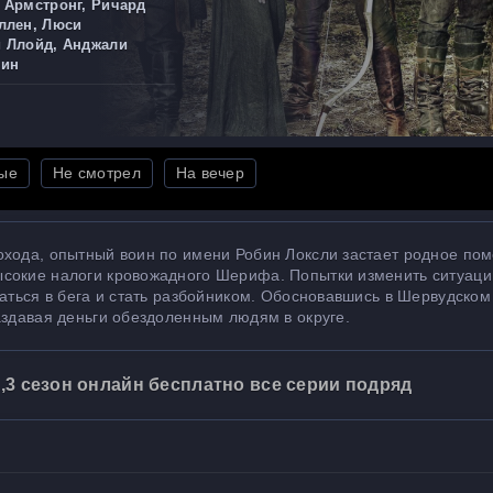
 Армстронг, Ричард
ллен, Люси
и Ллойд, Анджали
вин
ые
Не смотрел
На вечер
охода, опытный воин по имени Робин Локсли застает родное пом
ысокие налоги кровожадного Шерифа. Попытки изменить ситуац
даться в бега и стать разбойником. Обосновавшись в Шервудском 
аздавая деньги обездоленным людям в округе.
,3 сезон онлайн бесплатно все серии подряд