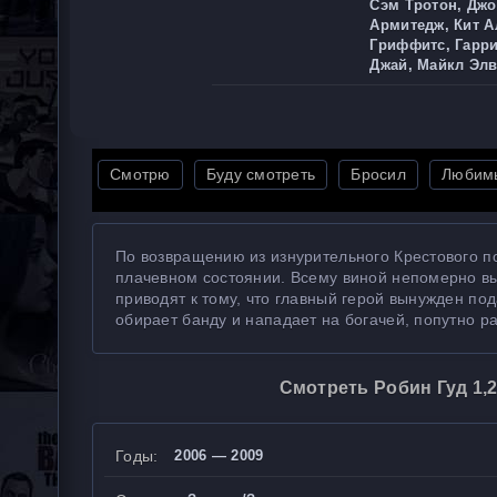
Сэм Тротон, Джо
Армитедж, Кит А
Гриффитс, Гарр
Джай, Майкл Эл
Смотрю
Буду смотреть
Бросил
Любим
По возвращению из изнурительного Крестового п
плачевном состоянии. Всему виной непомерно в
приводят к тому, что главный герой вынужден по
обирает банду и нападает на богачей, попутно р
Смотреть Робин Гуд 1,2
Годы:
2006 — 2009