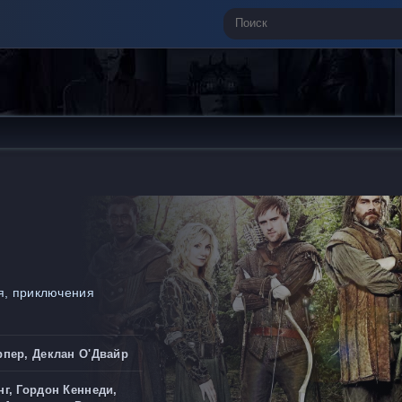
я, приключения
рпер, Деклан О'Двайр
г, Гордон Кеннеди,