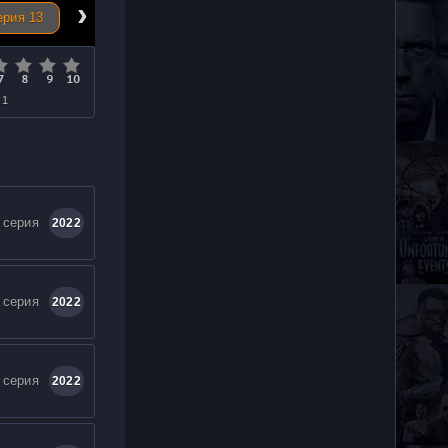
›
ерия 13
 1
 серия
2022
 серия
2022
 серия
2022