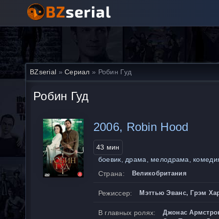
BZserial
»
Сериал
» Робин Гуд
Робин Гуд
2006, Robin Hood
43 мин
боевик, драма, мелодрама, комеди
Страна:
Великобритания
Режиссер:
Мэттью Эванс, Грэм Ха
В главных ролях:
Джонас Армстрон