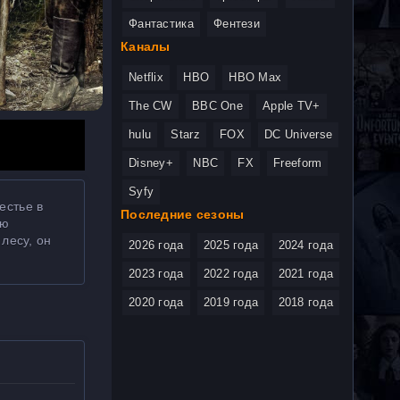
Фантастика
Фентези
Каналы
Netflix
HBO
HBO Max
The CW
BBC One
Apple TV+
hulu
Starz
FOX
DC Universe
Disney+
NBC
FX
Freeform
Syfy
естье в
Последние сезоны
ию
лесу, он
2026 года
2025 года
2024 года
2023 года
2022 года
2021 года
2020 года
2019 года
2018 года