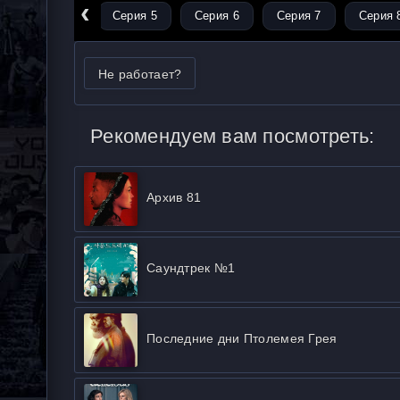
‹
Серия 4
Серия 5
Серия 6
Серия 7
Серия 
Не работает?
Рекомендуем вам посмотреть:
Архив 81
Саундтрек №1
Последние дни Птолемея Грея