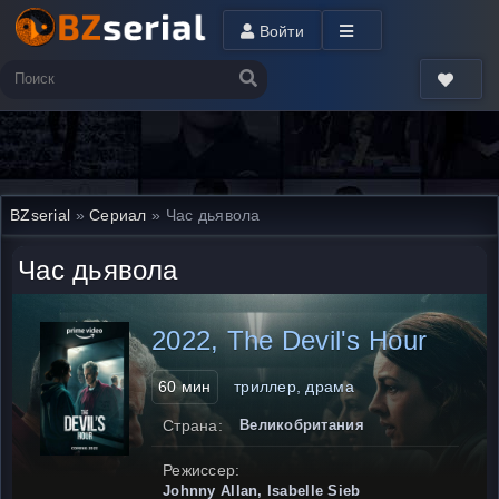
Войти
BZserial
»
Сериал
» Час дьявола
Час дьявола
2022, The Devil's Hour
60 мин
триллер, драма
Страна:
Великобритания
Режиссер:
Johnny Allan, Isabelle Sieb