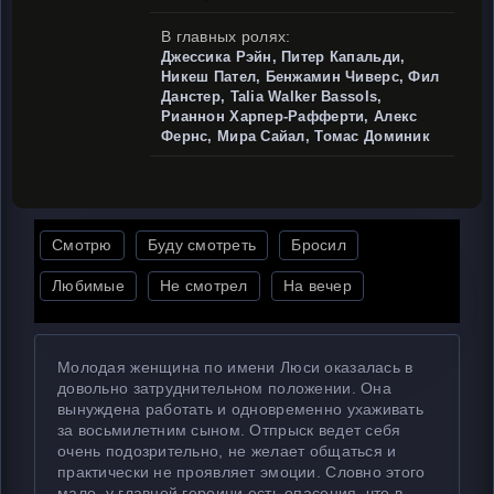
В главных ролях:
Джессика Рэйн, Питер Капальди,
Никеш Пател, Бенжамин Чиверс, Фил
Данстер, Talia Walker Bassols,
Рианнон Харпер-Рафферти, Алекс
Фернс, Мира Сайал, Томас Доминик
Смотрю
Буду смотреть
Бросил
Любимые
Не смотрел
На вечер
Молодая женщина по имени Люси оказалась в
довольно затруднительном положении. Она
вынуждена работать и одновременно ухаживать
за восьмилетним сыном. Отпрыск ведет себя
очень подозрительно, не желает общаться и
практически не проявляет эмоции. Словно этого
мало, у главной героини есть опасения, что в