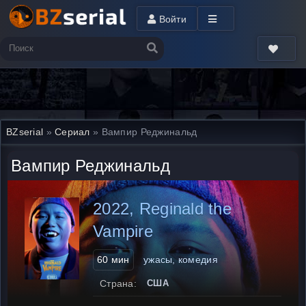
Войти
BZserial
»
Сериал
» Вампир Реджинальд
Вампир Реджинальд
2022, Reginald the
Vampire
60 мин
ужасы, комедия
Страна:
США