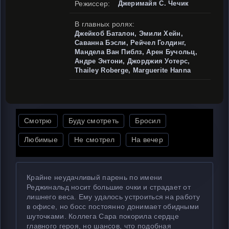
Режиссер:
Джеримайя С. Чечик
В главных ролях:
Джейкоб Баталон, Эмили Хейн,
Саванна Бэсли, Рейчел Голдинг,
Мандела Ван Пиблз, Арен Бучольц,
Андре Энтони, Джорджия Уотерс,
Thailey Roberge, Marguerite Hanna
Смотрю
Буду смотреть
Бросил
Любимые
Не смотрел
На вечер
Крайне неудачливый парень по имени
Реджинальд носит большие очки и страдает от
лишнего веса. Ему удалось устроиться на работу
в офисе, но босс постоянно донимает обидными
шуточками. Коллега Сара покорила сердце
главного героя, но шансов, что подобная