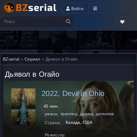
Войти
BZserial
»
Сериал
» Дьявол в Огайо
Дьявол в Огайо
2022, Devil in Ohio
45 мин.
ужасы, триллер, драма, детектив
Страна:
Канада, США
Режиссер: