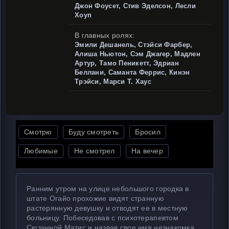
Джон Фоусет, Стив Эделсон, Лесли
Хоуп
В главных ролях:
Эмили Дешанель, Стэйси Фарбер,
Алиша Ньютон, Сэм Джагер, Мадлен
Артур, Тамо Пеникетт, Эдриан
Беллани, Саманта Феррис, Кинэн
Трэйси, Марси Т. Хаус
Смотрю
Буду смотреть
Бросил
Любимые
Не смотрел
На вечер
Ранним утром на улице небольшого городка в
штате Огайо прохожие видят странную
растерянную девушку и отводят ее в местную
больницу. Побеседовав с психотерапевтом
Сюзанной Матис и назвав свое имя незнакомка