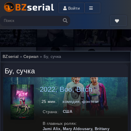
Войти
BZserial
»
Сериал
» Бу, сучка
Бу, сучка
2022, Boo, Bitch
25 мин.
комедия, фэнтези
Страна:
США
В главных ролях:
Jami Alix, Mary Aldousary, Brittany