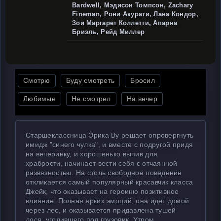
Bardwell, Мэдисон Томпсон, Zachary
Fineman, Рони Акурати, Лана Кондор,
Зои Маргарет Коллетти, Апарна
Бриэль, Рейд Миллер
Смотрю
Буду смотреть
Бросил
Любимые
Не смотрел
На вечер
Старшеклассница Эрика Ву решает опровергнуть
имидж "синего чулка", и вместе с подругой придя
на вечеринку, и хорошенько выпив для
храбрости, начинает вести себя с отчаянной
развязностью. На столь свободное поведение
откликается самый популярный красавчик класса
Джейк, что оказывает на героиню позитивное
влияние. Полная ярких эмоций, она идет домой
через лес, и оказывается придавлена тушей
лося, угодившего под грузовик. Утром,