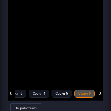
‹
›
Серия 3
Серия 4
Серия 5
Серия 6
Не работает?