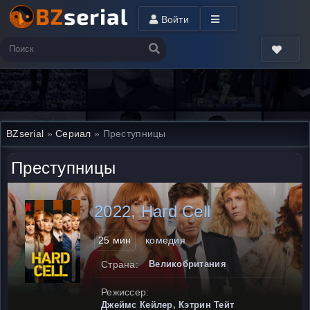
Войти
BZserial
»
Сериал
» Преступницы
Преступницы
2022, Hard Cell
25 мин
комедия
Страна:
Великобритания
Режиссер:
Джеймс Кейлер, Кэтрин Тейт