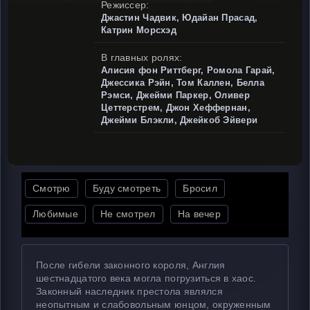
Режиссер:
Джастин Чадвик, Юдайан Прасад,
Катрин Морсхэд
В главных ролях:
Алисия фон Риттберг, Ромола Гарай,
Джессика Рэйн, Том Каллен, Белла
Рэмси, Джейми Паркер, Оливер
Цеттерстрем, Джон Хеффернан,
Джейми Блэкли, Джейкоб Эйвери
Смотрю
Буду смотреть
Бросил
Любимые
Не смотрел
На вечер
После гибели законного короля, Англия
шестнадцатого века могла погрузиться в хаос.
Законный наследник престола являлся
неопытным и слабовольным юнцом, окруженным