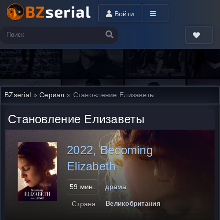
Войти
BZserial
»
Сериал
» Становление Елизаветы
Становление Елизаветы
2022, Becoming
Elizabeth
59 мин.
драма
Страна:
Великобритания