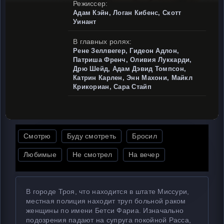
Режиссер:
Адам Кэйн, Логан Кибенс, Скотт
Уинант
В главных ролях:
Рене Зеллвегер, Гидеон Адлон,
Патриша Френч, Оливия Луккарди,
Дрю Шейд, Адам Дэвид Томпсон,
Катрин Карлен, Энн Махони, Майкл
Крикориан, Сара Стайп
Смотрю
Буду смотреть
Бросил
Любимые
Не смотрел
На вечер
В городе Троя, что находится в штате Миссури,
местная полиция находит труп больной раком
женщины по имени Бетси Фариа. Изначально
подозрения падают на супруга покойной Расса,