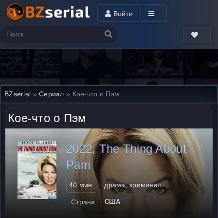
Войти
BZserial
»
Сериал
» Кое-что о Пэм
Кое-что о Пэм
2022, The Thing About
Pam
40 мин.
драма, криминал
Страна:
США