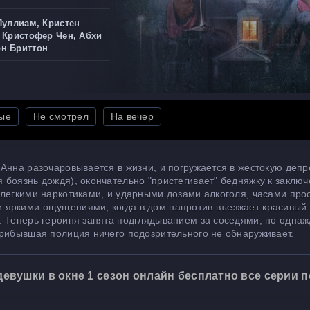
Пуллиам, Кристен
, Кристофер Чен, Абхи
он Бриттон
ые
Не смотрел
На вечер
Анна разочаровывается в жизни, и погружается в жестокую депр
боязнь дождя), окончательно "пристегивает" бедняжку к заклю
 легкими наркотиками, и ударными дозами алкоголя, часами про
 яркими ощущениями, когда в дом напротив въезжает красивый
. Теперь героиня занята подглядыванием за соседями, но одна
прибывшая полиция ничего подозрительного не обнаруживает.
евушки в окне 1 сезон онлайн бесплатно все серии 