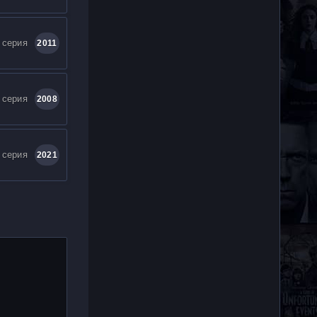
 серия
2011
 серия
2008
 серия
2021