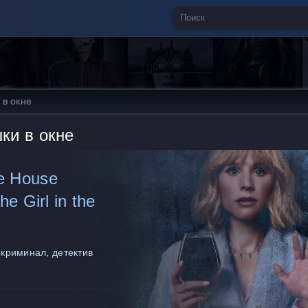
в окне
ки в окне
e House
he Girl in the
 криминал, детектив