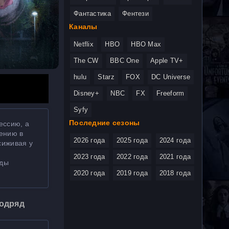
Фантастика
Фентези
Каналы
Netflix
HBO
HBO Max
The CW
BBC One
Apple TV+
hulu
Starz
FOX
DC Universe
Disney+
NBC
FX
Freeform
Syfy
Последние сезоны
ессию, а
чению в
2026 года
2025 года
2024 года
сиживая у
2023 года
2022 года
2021 года
жды
2020 года
2019 года
2018 года
подряд