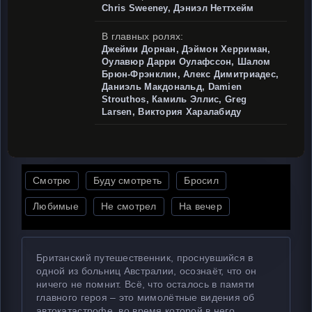
Chris Sweeney, Дэниэл Неттхейм
В главных ролях:
Джейми Дорнан, Дэймон Херриман,
Оулавюр Дарри Оулафссон, Шалом
Брюн-Фрэнклин, Алекс Димитриадес,
Даниэль Макдональд, Damien
Strouthos, Камиль Эллис, Greg
Larsen, Виктория Харалабиду
Смотрю
Буду смотреть
Бросил
Любимые
Не смотрел
На вечер
Британский путешественник, проснувшийся в
одной из больниц Австралии, осознаёт, что он
ничего не помнит. Всё, что осталось в памяти
главного героя – это мимолётные видения об
автокатастрофе, во время которой в него