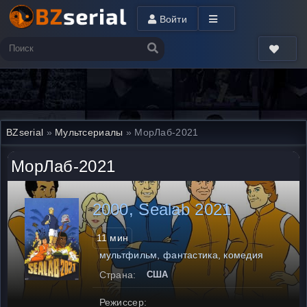
Войти
BZserial
»
Мультсериалы
» МорЛаб-2021
МорЛаб-2021
2000, Sealab 2021
11 мин
мультфильм, фантастика, комедия
Страна:
США
Режиссер: