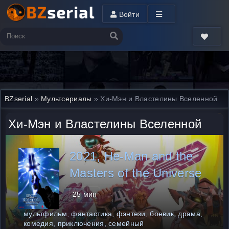
Войти
BZserial
»
Мультсериалы
» Хи-Мэн и Властелины Вселенной
Хи-Мэн и Властелины Вселенной
2021, He-Man and the
Masters of the Universe
25 мин
мультфильм, фантастика, фэнтези, боевик, драма,
комедия, приключения, семейный