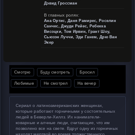
Дэвид Гроссман
В главных ролях:
Ана Ортис, Даня Рамирес, Роселин
Санчес, Джуди Рейес, Ребекка
Висоцки, Том Ирвин, Грант Шоу,
Сьюзэн Луччи, Эди Ганем, Дрю Ван
Экер
Смотрю
Буду смотреть
Бросил
Любимые
Не смотрел
На вечер
Сериал о латиноамериканских женщинах,
которые работают горничными у состоятельных
людей в Беверли-Хиллз. Их наниматели-
коварные и алчные люди, считающие, что им
позволено все на свете. Вдруг одну из горничных
находят мертвой во время торжественного