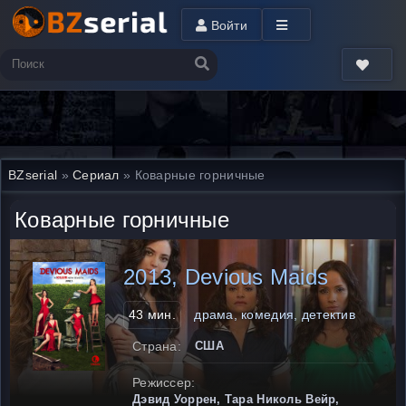
Войти
BZserial
»
Сериал
» Коварные горничные
Коварные горничные
2013, Devious Maids
43 мин.
драма, комедия, детектив
Страна:
США
Режиссер:
Дэвид Уоррен, Тара Николь Вейр,