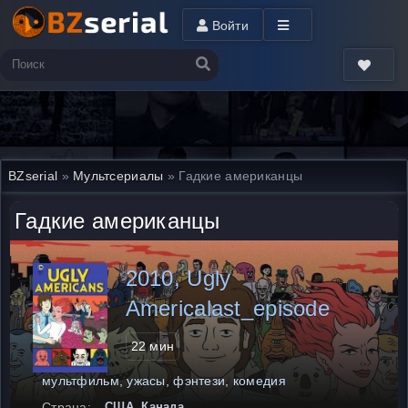
Войти
BZserial
»
Мультсериалы
» Гадкие американцы
Гадкие американцы
2010, Ugly
Americalast_episode
22 мин
мультфильм, ужасы, фэнтези, комедия
Страна:
США, Канада