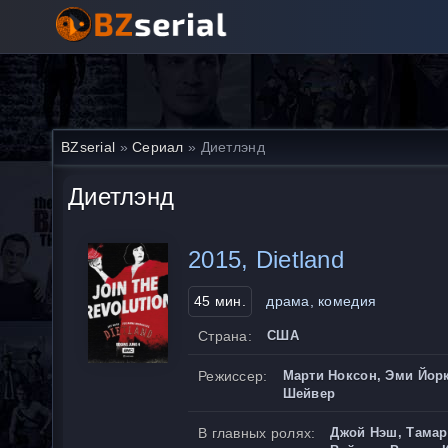
BZserial
»
Сериал
» Диетлэнд
Диетлэнд
2015, Dietland
45 мин.
драма, комедия
Страна:
США
Режиссер:
Марти Ноксон, Эми Йорк
Шейвер
В главных ролях:
Джой Нэш, Тамар