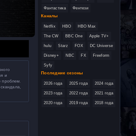
Фантастика
Фентези
Каналы
Netflix
HBO
HBO Max
The CW
BBC One
Apple TV+
hulu
Starz
FOX
DC Universe
Disney+
NBC
FX
Freeform
Syfy
жного
Последние сезоны
ия и
е проблем.
2026 года
2025 года
2024 года
 скандала,
2023 года
2022 года
2021 года
2020 года
2019 года
2018 года