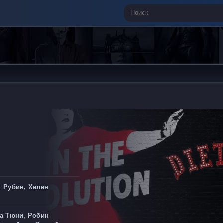
 Рубин, Хелен
а Тюни, Робин