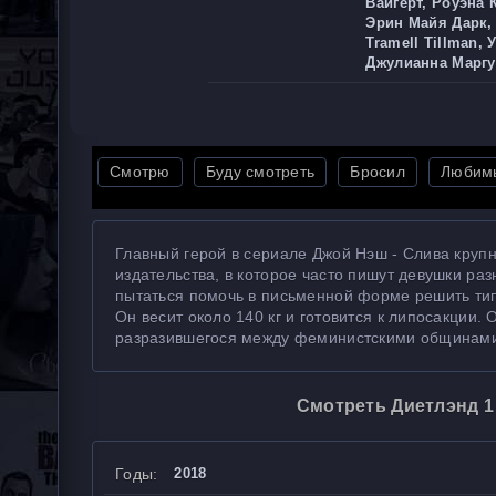
Вайгерт, Роуэна 
Эрин Майя Дарк, 
Tramell Tillman,
Джулианна Марг
Смотрю
Буду смотреть
Бросил
Любим
Главный герой в сериале Джой Нэш - Слива крупн
издательства, в которое часто пишут девушки ра
пытаться помочь в письменной форме решить тип
Он весит около 140 кг и готовится к липосакции.
разразившегося между феминистскими общинами
Смотреть Диетлэнд 1
Годы:
2018