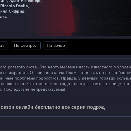
Кинг, Адам Ротенберг,
Ricardo Dávila,
 Уилл Сифрид,
улис
ые
Не смотрел
На вечер
ого рогатого скота. Это неотъемлемая часть известного молоде
зных возрастов. Основная задача Плам - отвечать на ее сообщен
ичные проблемы подростков. Правда, у девушки гораздо больш
 Однако жизнь Кэттл меняется, когда она оказывается в эпицентре
. Последствия непредсказуемы!
 сезон онлайн бесплатно все серии подряд