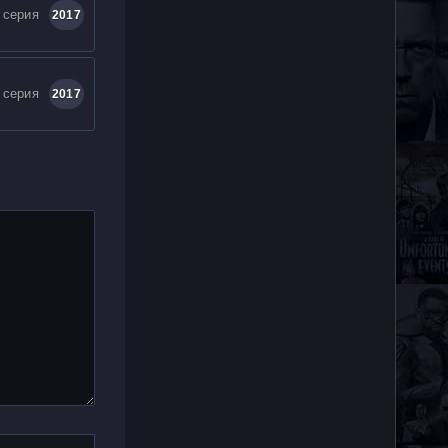
 серия
2017
 серия
2017