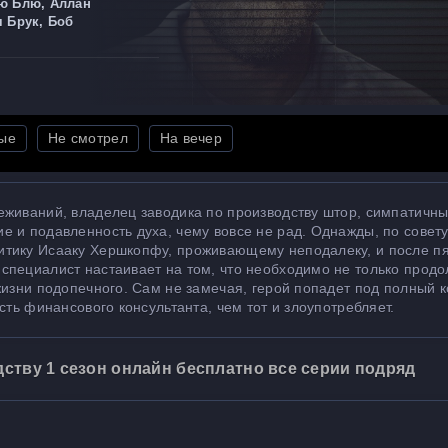
ю Блю, Аллан
я Брук, Боб
ые
Не смотрел
На вечер
еживаний, владелец заводика по производству штор, симпатичн
 и подавленность духа, чему вовсе не рад. Однажды, по совет
итику Исааку Хершкопфу, проживающему неподалеку, и после п
специалист настаивает на том, что необходимо не только продо
жизни подопечного. Сам не замечая, герой попадет под полный 
сть финансового консультанта, чем тот и злоупотребляет.
ству 1 сезон онлайн бесплатно все серии подряд