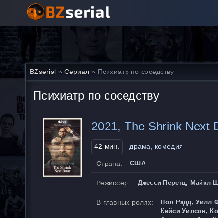
BZserial
»
Сериал
» Психиатр по соседству
Психиатр по соседству
2021, The Shrink Next 
42 мин.
драма, комедия
Страна:
США
Режиссер:
Джесси Перетц, Майкл 
В главных ролях:
Пол Радд, Уилл Ф
Кейси Уилсон, К