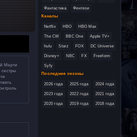
Фантастика
Фентези
Каналы
Netflix
HBO
HBO Max
The CW
BBC One
Apple TV+
hulu
Starz
FOX
DC Universe
Disney+
NBC
FX
Freeform
ый Марти
Syfy
у сестры
Последние сезоны
яти
лжать
2026 года
2025 года
2024 года
контроль
2023 года
2022 года
2021 года
2020 года
2019 года
2018 года