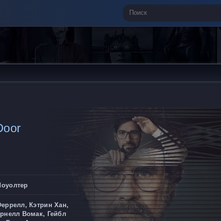
Door
Шоуолтер
еррелл, Кэтрин Хан,
орнелл Вомак, Гейбл