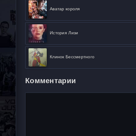
Аватар короля
История Лизи
Клинок Бессмертного
Комментарии