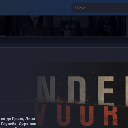
иен де Граве, Линн
 Лаувейк, Дирк ван