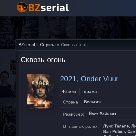
BZserial
»
Сериал
» Сквозь огонь
Сквозь огонь
2021, Onder Vuur
46 мин.
драма
Страна:
Бельгия
Режиссер:
Йост Вейнант
В главных ролях:
Луис Тальпе, Л
Ван Ройен, Сэм