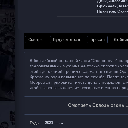
Дийк, Алессия 
Брюнеель, Маар
Прайтере, Сахи
Смотрю
Буду смотреть
Бросил
Любим
В бельгийской пожарной части "Oosteroever" на 
требовательный мужчина не только сплотил колле
этой идеологией проникся сержант по имени Орла
бросил их ради повышения по службе. После тако
Меерсман приходится иметь дело с подавленным
чтобы завоевать доверие пожарных и снова верну
Смотреть Сквозь огонь 1
Годы:
2021 — ...