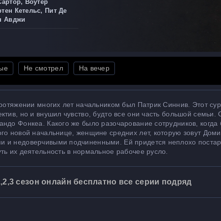
Сартор, Воутер
тен Кетельс, Пит Де
н Авджи
ые
Не смотрел
На вечер
протяжении многих лет начальником был Патрик Синнив. Этот су
ктив, но и внушил чувство, будто все они часть большой семьи.
ндо Фонкеа. Какого же было разочарование сотрудников, когда 
го новой начальнице, женщине средних лет, которую зовут Дом
и и недоверчивыми подчиненными. Ей придется неплохо постар
ть их деятельность в нормальное рабочее русло.
,2,3 сезон онлайн бесплатно все серии подряд