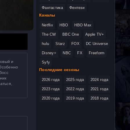
Фантастика
Фентези
Каналы
Netflix
HBO
HBO Max
The CW
BBC One
Apple TV+
hulu
Starz
FOX
DC Universe
Disney+
NBC
FX
Freeform
ровый и
Syfy
 Особенно
Последние сезоны
босс
иник
2026 года
2025 года
2024 года
аться,
2023 года
2022 года
2021 года
2020 года
2019 года
2018 года