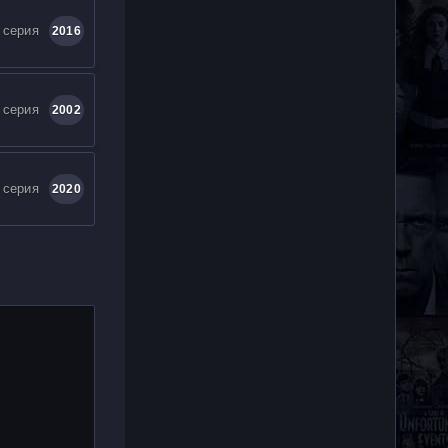
 серия
2016
 серия
2002
 серия
2020